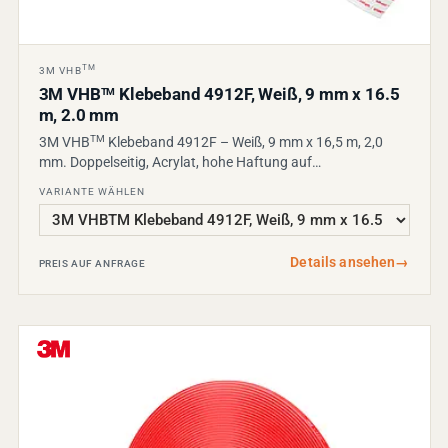
TM
3M VHB
3M VHB
Klebeband 4912F, Weiß, 9 mm x 16.5
TM
m, 2.0 mm
TM
3M VHB
Klebeband 4912F – Weiß, 9 mm x 16,5 m, 2,0
mm. Doppelseitig, Acrylat, hohe Haftung auf…
VARIANTE WÄHLEN
Details ansehen
→
PREIS AUF ANFRAGE