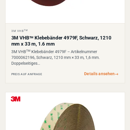
TM
3M VHB
3M VHB
Klebebänder 4979F, Schwarz, 1210
TM
mm x 33 m, 1.6 mm
TM
3M VHB
Klebebänder 4979F – Artikelnummer
7000062196, Schwarz, 1210 mm × 33 m, 1,6 mm.
Doppelseitiges…
Details ansehen
→
PREIS AUF ANFRAGE