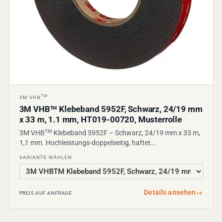
TM
3M VHB
3M VHB
Klebeband 5952F, Schwarz, 24/19 mm
TM
x 33 m, 1.1 mm, HT019-00720, Musterrolle
TM
3M VHB
Klebeband 5952F – Schwarz, 24/19 mm x 33 m,
1,1 mm. Hochleistungs-doppelseitig, haftet…
VARIANTE WÄHLEN
Details ansehen
→
PREIS AUF ANFRAGE