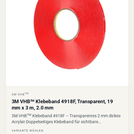
TM
3M VHB
3M VHB
Klebeband 4918F, Transparent, 19
TM
mm x 3 m, 2.0 mm
TM
3M VHB
Klebeband 4918F – Transparentes 2 mm dickes
Acrylat-Doppelseitiges Klebeband für sichtbare…
VARIANTE WÄHLEN