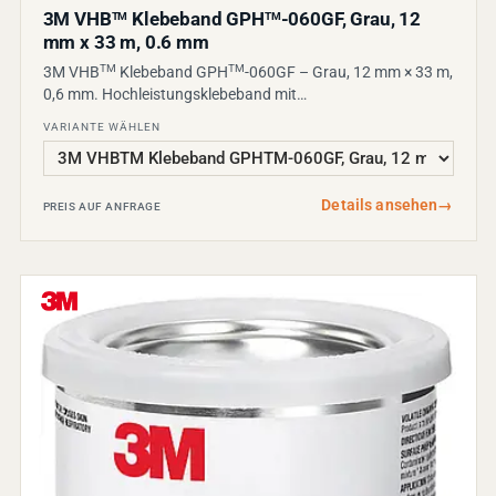
3M VHB
Klebeband GPH
-060GF, Grau, 12
TM
TM
mm x 33 m, 0.6 mm
TM
TM
3M VHB
Klebeband GPH
-060GF – Grau, 12 mm × 33 m,
0,6 mm. Hochleistungsklebeband mit…
VARIANTE WÄHLEN
Details ansehen
→
PREIS AUF ANFRAGE