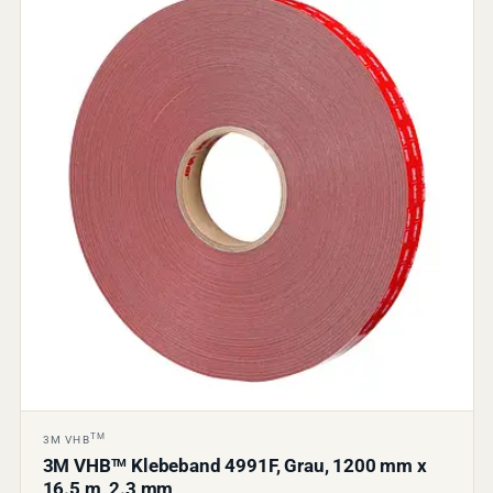
TM
3M VHB
3M VHB
Klebeband 4991F, Grau, 1200 mm x
TM
16.5 m, 2.3 mm