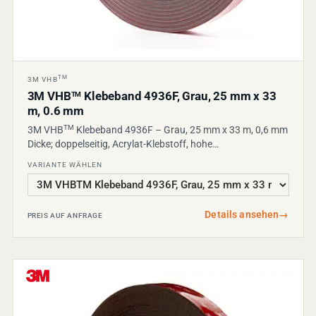
TM
3M VHB
3M VHB
Klebeband 4936F, Grau, 25 mm x 33
TM
m, 0.6 mm
TM
3M VHB
Klebeband 4936F – Grau, 25 mm x 33 m, 0,6 mm
Dicke; doppelseitig, Acrylat-Klebstoff, hohe…
VARIANTE WÄHLEN
Details ansehen
→
PREIS AUF ANFRAGE