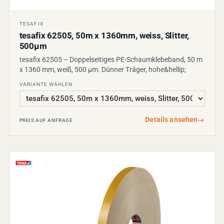
TESAFIX
tesafix 62505, 50m x 1360mm, weiss, Slitter,
500µm
tesafix 62505 – Doppelseitiges PE-Schaumklebeband, 50 m
x 1360 mm, weiß, 500 µm. Dünner Träger, hohe&hellip;
VARIANTE WÄHLEN
Details ansehen
→
PREIS AUF ANFRAGE