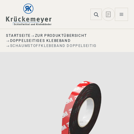
Skip to main navigation
Skip to main content
Skip to page footer
STARTSEITE
ZUR PRODUKTÜBERSICHT
DOPPELSEITIGES KLEBEBAND
SCHAUMSTOFFKLEBEBAND DOPPELSEITIG