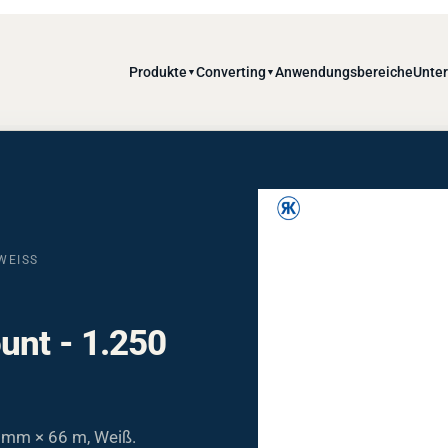
Produkte
Converting
Anwendungsbereiche
Unte
▼
▼
EISS
unt - 1.250
 mm × 66 m, Weiß.