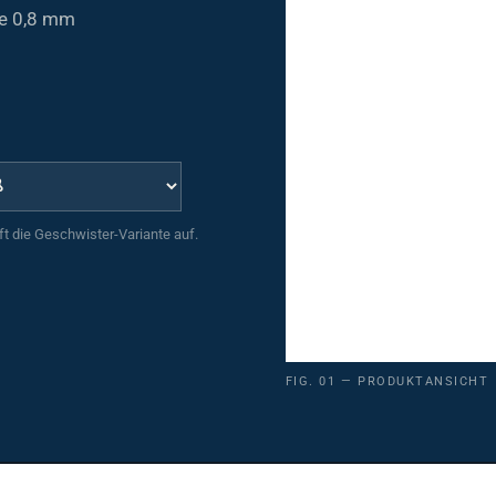
ke 0,8 mm
uft die Geschwister-Variante auf.
FIG. 01 — PRODUKTANSICHT