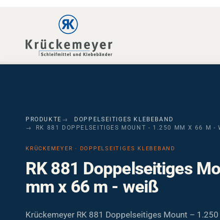
Skip to main navigation
Skip to main content
Skip to page footer
PRODUKTE
DOPPELSEITIGES KLEBEBAND
RK 881 DOPPELSEITIGES MOUNT - 1.250 MM X 66 M - W
KRÜCKEMEYER · DOPPELSEITIGES KLEBEBAND
RK 881 Doppelseitiges Mo
mm x 66 m - weiß
Krückemeyer RK 881 Doppelseitiges Mount – 1.250