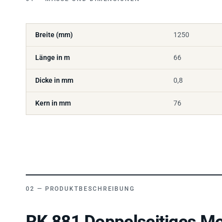
Breite (mm)
1250
Länge in m
66
Dicke in mm
0,8
Kern in mm
76
PRODUKTBESCHREIBUNG
RK 881 Doppelseitiges Mo