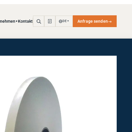
rnehmen
Kontakt
Anfrage senden
→
DE
▼
▼