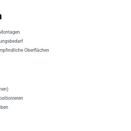
n
e Montagen
sungsbedarf
pfindliche Oberflächen
rnen)
sitionieren
üben