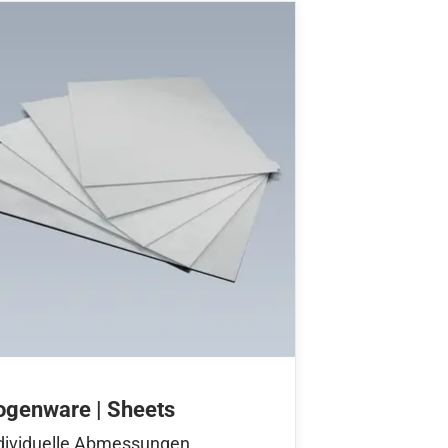
ogenware | Sheets
dividuelle Abmessungen