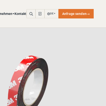
rnehmen
Kontakt
Anfrage senden
→
DE
▼
▼