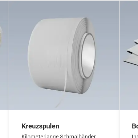
Kreuzspulen
B
Kilometerlange Schmalbänder
In